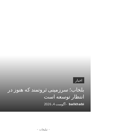
اخبار
 سایه فقر،
بلخاب؛ سرزمینی ثروتمند که هنوز در
انتظار توسعه است
balkhabi
-
آگوست 4, 2026
- تبلیغات -