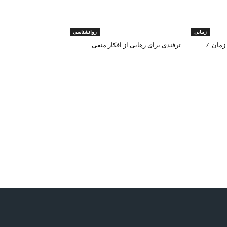
زیبایی
روانشناسی
“ابروهای پرپشت در کمترین زمان: 7
ترفندی برای رهایی از افکار منفی