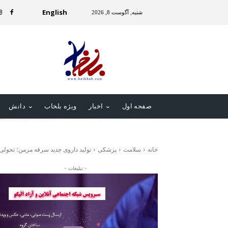
English
شنبه, آگوست 8, 2026
صفحه اول
اخبار
ویژه بلخاب
دانش
خانه
سلامت
پزشکی
تولید داروی جدید سرفه مزمن؛ تحول
- تبلیغات -