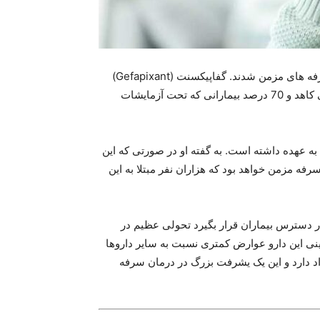
دانشمندان بریتانیایی موفق به تولید داروی جدید برای درمان سرفه های مزمن شدند. گفاپیکسنت (Gefapixant)
نام این دارو است. این دارو از میزان سرفه بیمار تا 60 درصد می کاهد و 70 درصد بیمارانی که تحت آزمایشات
ه عهده داشته است. به گفته او در صورتی که این
ال نخستین درمان جدید سرفه مزمن خواهد بود که هزاران نفر مبتلا به این
در دسترس بیماران قرار بگیرد تحولی عظیم در
ینی این دارو عوارض کمتری نسبت به سایر داروها
راد دارد و این یک یشرفت بزرگ در درمان سرفه