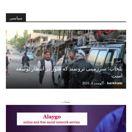
سیاسی
اخبار
بلخاب؛ سرزمینی ثروتمند که هنوز در انتظار توسعه
است
balkhabi
-
آگوست 4, 2026
- تبلیغات -