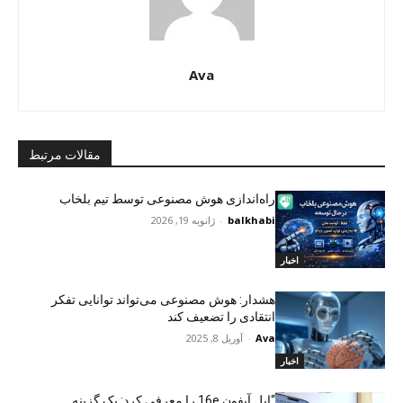
Ava
مقالات مرتبط
راه‌اندازی هوش مصنوعی توسط تیم بلخاب
balkhabi
-
ژانویه 19, 2026
اخبار
هشدار: هوش مصنوعی می‌تواند توانایی تفکر
انتقادی را تضعیف کند
Ava
-
آوریل 8, 2025
اخبار
“اپل آیفون 16e را معرفی کرد: یک گزینه