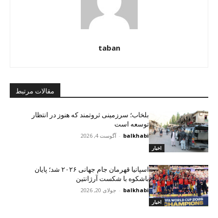
taban
مقالات مرتبط
بلخاب؛ سرزمینی ثروتمند که هنوز در انتظار
توسعه است
balkhabi
-
آگوست 4, 2026
اخبار
اسپانیا قهرمان جام جهانی ۲۰۲۶ شد؛ پایان
باشکوه با شکست آرژانتین
balkhabi
-
جولای 20, 2026
اخبار