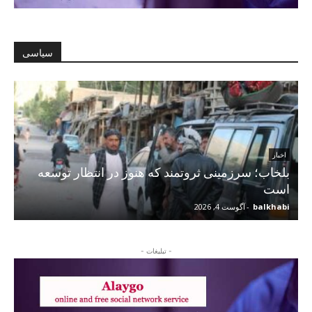
سیاسی
اخبار
بلخاب؛ سرزمینی ثروتمند که هنوز در انتظار توسعه
است
balkhabi
-
آگوست 4, 2026
- تبلیغات -