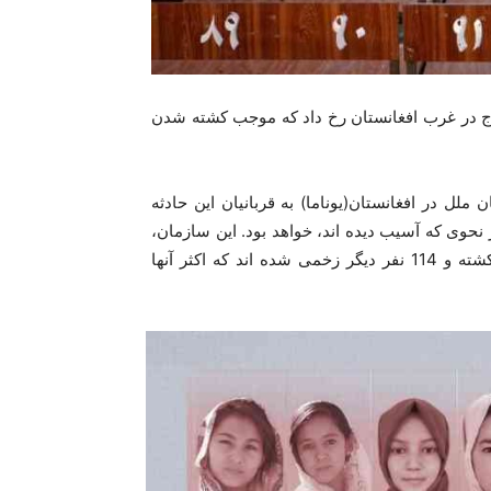
در مرکز آموزشی کاج در غرب افغانستان رخ داد که موجب کشته شدن
ل در افغانستان(یوناما) به قربانیان این حادثه
ر نحوی که آسیب دیده اند، خواهد بود. این سازمان،
ضمن محکوم این حمله گفت: در این حادثه دلخراش 54 نفر کشته و 114 نفر دیگر زخمی شده اند که اکثر آنها