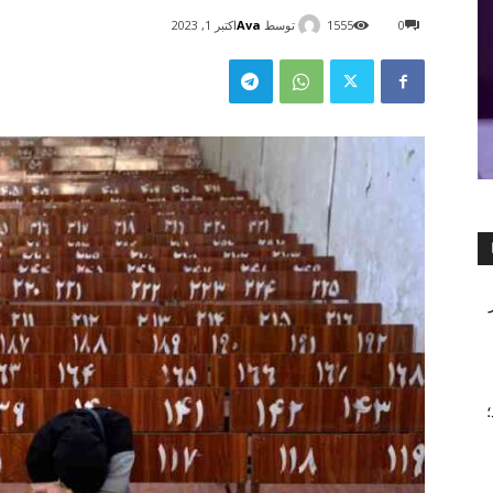
توسط
Ava
0
1555
اکتبر 1, 2023
۲۰۲ شد؛