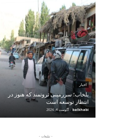
اخبار
 سایه فقر،
بلخاب؛ سرزمینی ثروتمند که هنوز در
انتظار توسعه است
balkhabi
-
آگوست 4, 2026
- تبلیغات -