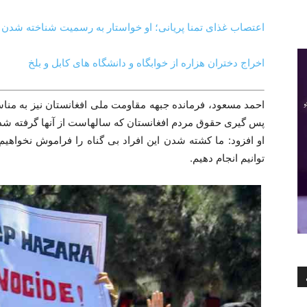
اعتصاب غذای تمنا پریانی؛ او خواستار به رسمیت شناخته شدن 
اخراج دختران هزاره از خوابگاه و دانشگاه های کابل و بلخ
احمد مسعود، فرمانده جبهه مقاومت ملی افغانستان نیز به منا
پس گیری حقوق مردم افغانستان که سالهاست از آنها گرفته شده
او افزود: ما کشته شدن این افراد بی گناه را فراموش نخواهیم ک
توانیم انجام دهیم.