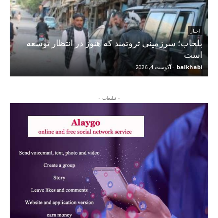
اخبار
بلخاب؛ سرزمینی ثروتمند که هنوز در انتظار توسعه
است
balkhabi
-
آگوست 4, 2026
- تبلیغات -