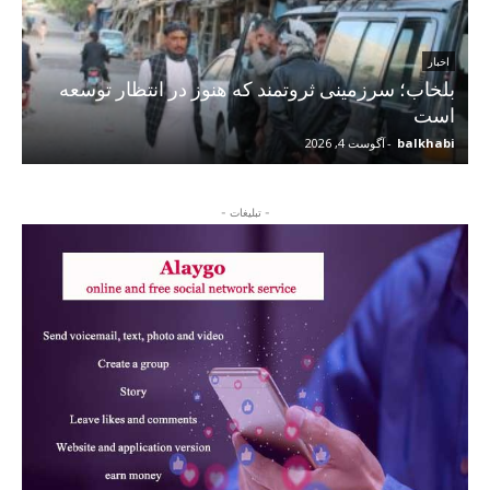
اخبار
بلخاب؛ سرزمینی ثروتمند که هنوز در انتظار توسعه
است
balkhabi
-
آگوست 4, 2026
- تبلیغات -