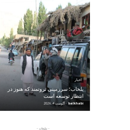
اخبار
 سایه فقر،
بلخاب؛ سرزمینی ثروتمند که هنوز در
انتظار توسعه است
balkhabi
-
آگوست 4, 2026
- تبلیغات -