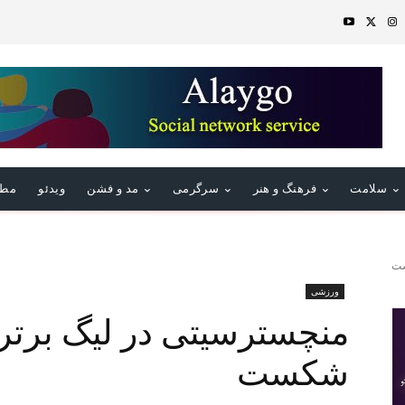
سلامت
فرهنگ و هنر
سرگرمی
مد و فشن
ویدئو
مطا
ست
ورزشی
منچسترسیتی در لیگ برتر
شکست