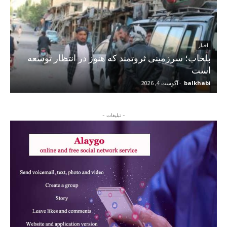
اخبار
بلخاب؛ سرزمینی ثروتمند که هنوز در انتظار توسعه
است
balkhabi
-
آگوست 4, 2026
- تبلیغات -