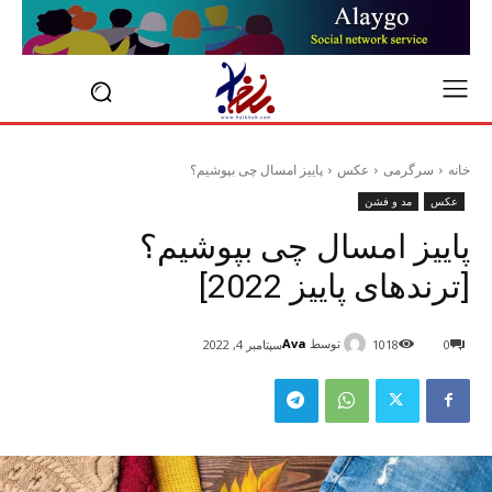
خانه
سرگرمی
عکس
پاییز امسال چی بپوشیم؟
عکس
مد و فشن
پاییز امسال چی بپوشیم؟
[ترندهای پاییز 2022]
توسط
Ava
0
1018
سپتامبر 4, 2022