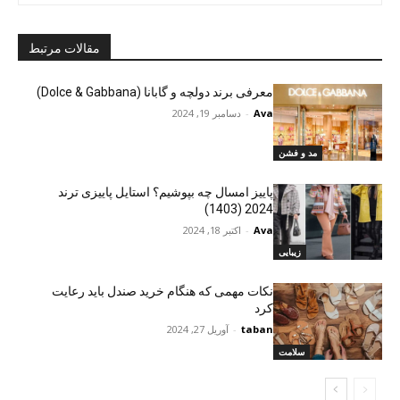
مقالات مرتبط
معرفی برند دولچه و گابانا (Dolce & Gabbana)
Ava
-
دسامبر 19, 2024
مد و فشن
پاییز امسال چه بپوشیم؟ استایل پاییزی ترند
2024 (1403)
Ava
-
اکتبر 18, 2024
زیبایی
نکات مهمی که هنگام خرید صندل باید رعایت
کرد
taban
-
آوریل 27, 2024
سلامت