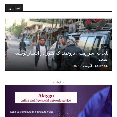
سیاسی
اخبار
بلخاب؛ سرزمینی ثروتمند که هنوز در انتظار توسعه
است
balkhabi
-
آگوست 4, 2026
- تبلیغات -