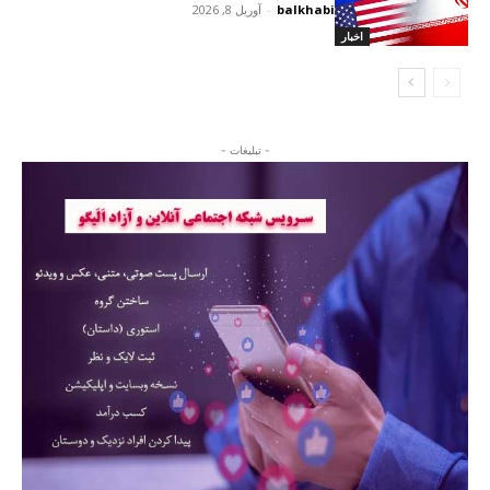
balkhabi
-
آوریل 8, 2026
اخبار
- تبلیغات -