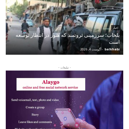
اخبار
بلخاب؛ سرزمینی ثروتمند که هنوز در انتظار توسعه
است
balkhabi
-
آگوست 4, 2026
- تبلیغات -