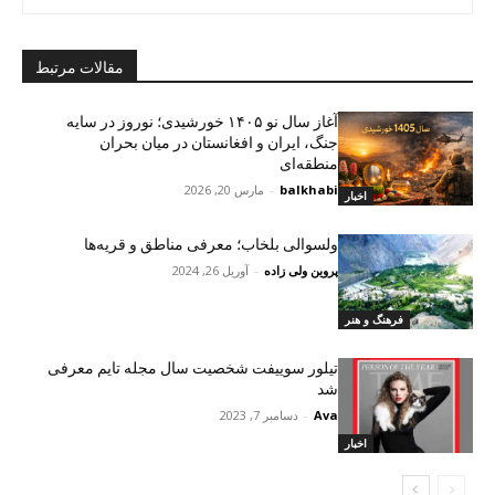
مقالات مرتبط
آغاز سال نو ۱۴۰۵ خورشیدی؛ نوروز در سایه
جنگ، ایران و افغانستان در میان بحران
منطقه‌ای
balkhabi
-
مارس 20, 2026
اخبار
ولسوالی بلخاب؛ معرفی مناطق و قریه‌ها
پروین ولی زاده
-
آوریل 26, 2024
فرهنگ و هنر
تیلور سوییفت شخصیت سال مجله تایم معرفی
شد
Ava
-
دسامبر 7, 2023
اخبار