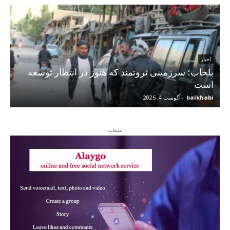
اخبار
بلخاب؛ سرزمینی ثروتمند که هنوز در انتظار توسعه
است
balkhabi
-
آگوست 4, 2026
- تبلیغات -