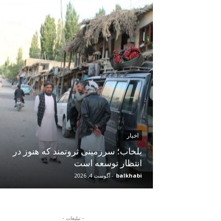
اخبار
 سایه فقر،
بلخاب؛ سرزمینی ثروتمند که هنوز در
انتظار توسعه است
balkhabi
-
آگوست 4, 2026
- تبلیغات -