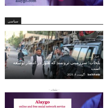
سیاسی
اخبار
بلخاب؛ سرزمینی ثروتمند که هنوز در انتظار توسعه
است
balkhabi
-
آگوست 4, 2026
- تبلیغات -