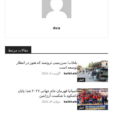
Ava
مقالات مرتبط
بلخاب؛ سرزمینی ثروتمند که هنوز در انتظار
توسعه است
balkhabi
-
آگوست 4, 2026
اخبار
اسپانیا قهرمان جام جهانی ۲۰۲۶ شد؛ پایان
باشکوه با شکست آرژانتین
balkhabi
-
جولای 20, 2026
اخبار