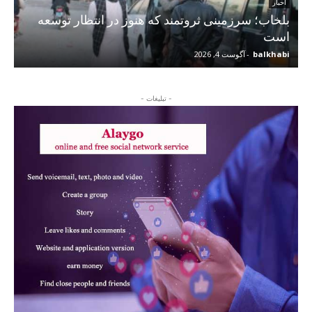
اخبار
بلخاب؛ سرزمینی ثروتمند که هنوز در انتظار توسعه
است
balkhabi
-
آگوست 4, 2026
- تبلیغات -