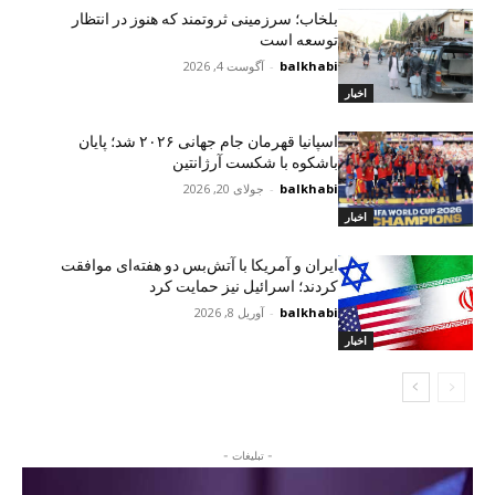
بلخاب؛ سرزمینی ثروتمند که هنوز در انتظار
توسعه است
balkhabi
-
آگوست 4, 2026
اخبار
اسپانیا قهرمان جام جهانی ۲۰۲۶ شد؛ پایان
باشکوه با شکست آرژانتین
balkhabi
-
جولای 20, 2026
اخبار
ایران و آمریکا با آتش‌بس دو هفته‌ای موافقت
کردند؛ اسرائیل نیز حمایت کرد
balkhabi
-
آوریل 8, 2026
اخبار
- تبلیغات -