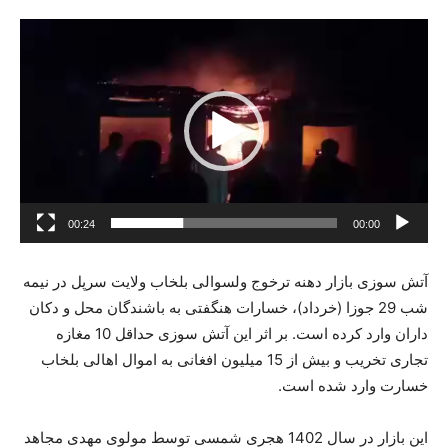
ن
م
ا
ی
ش
گ
ر
و
00:24
00:00
ی
د
آتش سوزی بازار دهنه ترخوج ولسوالی بلخاب ولایت سرپل در نیمه
ی
شب 29 جوزا (خرداد)، خسارات هنگفتی به باشندگان محل و دکان
و
داران وارد کرده است. بر اثر این آتش سوزی حداقل 10 مغازه
تجاری تخریب و بیش از 15 میلیون افغانی به اموال اهالی بلخاب
خسارت وارد شده است.
این بازار در سال 1402 هجری شمسی توسط مولوی مهدی مجاهد