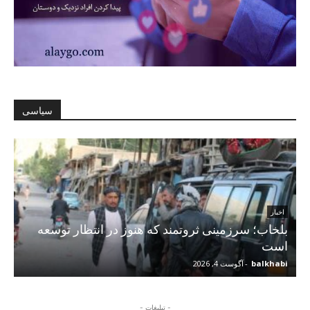
سیاسی
اخبار
بلخاب؛ سرزمینی ثروتمند که هنوز در انتظار توسعه
است
balkhabi
-
آگوست 4, 2026
- تبلیغات -