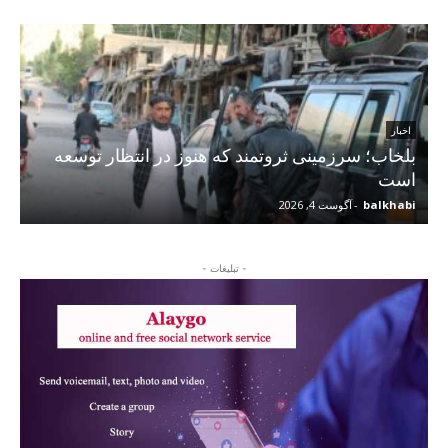
اخبار
بلخاب؛ سرزمینی ثروتمند که هنوز در انتظار توسعه
است
balkhabi
-
آگوست 4, 2026
- تبلیغات -