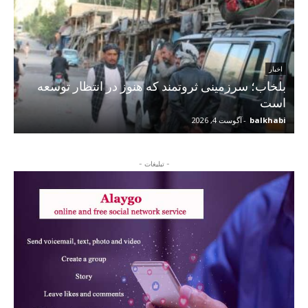
اخبار
بلخاب؛ سرزمینی ثروتمند که هنوز در انتظار توسعه
است
balkhabi
-
آگوست 4, 2026
- تبلیغات -