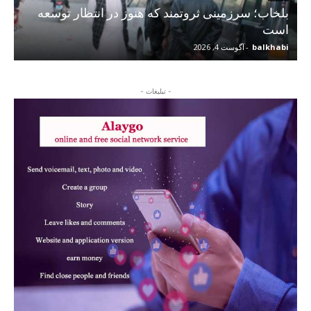
بلخاب؛ سرزمینی ثروتمند که هنوز در انتظار توسعه
است
balkhabi
-
آگوست 4, 2026
- تبلیغات -