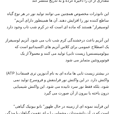
مقداری از آن را ذخیره کرده و به تدریج منتشر کند
این نانوذرات مخصوص همچنين می توانند تولید نور در هر نوع گیاه
ساطع کننده نور را افزایش دهند. آن ها همینطور دارای آنزیم”
لوسیفراز” هستند که ماده ای است که در کرم شب تاب وجود دارد
این آنزیم باعث درخشندگی کرم شب تاب می شود. آنزیم لوسیفراز
یک اصطلاح عمومی برای کلاس آنزیم های اکسیداتیو است که
بیولومینسنس( زیست تابی) تولید می کنند و معمولاً از یک
فوتوپروتئین متمایز می شود
در بیشتر زیست تابی ها ماده ای به نام آدنوزین تری فسفات( ATP)
واکنش دارد. در این واکنش نور فرابنفش و فروسرخ تولید نمی
شود، بلکه فقط نور سرد تابیده می شود. این واکنش شیمیایی
درون یاخته یا بیرون از آن صورت می گیرد
این فرآیند نمونه ای از زمینه در حال ظهور” نانو بیونیک گیاهی”
است که در آن دانشمندان روشهایی را برای تقویت گیاهان با ویژگی