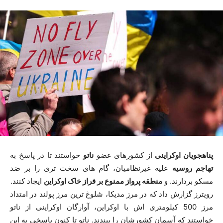
پناهجویان اوکراینی
از کشورهای عضو
ناتو
خواستند تا در پاسخ به
تهاجم روسیه
علیه غیرنظامیان، گام های سخت تری را بر ضد
مسکو بردارند. و
منطقه پرواز ممنوع بر فراز خاک اوکراین
ایجاد کنند.
رویترز گزارش داد که در مرز مدیکا، شلوغ ترین مرز پولند در امتداد
مرز 500 کیلومتری اش با اوکراین، آوارگان اوکراینی از ناتو
خواستند که آسمان کشورشان را ببندند. ناتو تا کنون پاسخی به این