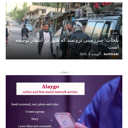
اخبار
بلخاب؛ سرزمینی ثروتمند که هنوز در انتظار توسعه
است
balkhabi
-
آگوست 4, 2026
- تبلیغات -